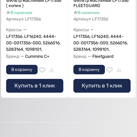
Фильтр масляный LF17356
Фильтр масляный LF17356
( копия )
FLEETGUARD
В наличии
В наличии
Артикул
LF17356
Артикул
LF17356
—
—
Кроссы
Кроссы
LF17356, LF16240, 4444-
LF17356, LF16240, 4444-
00-0017356-000, 5266016,
00-0017356-000, 5266016,
5283164, 1098101,
5283164, 1098101,
—
—
Бренд
Cummins C+
Бренд
Fleetguard
В корзину
В корзину
Купить в 1 клик
Купить в 1 клик