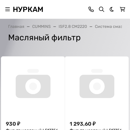
НУРКАМ
Темная 
Главная
CUMMINS
ISF2.8 CM2220
Система смазки
Масляный фильтр
930
₽
1 293,60
₽