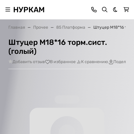
НУРКАМ
Темная 
Главная
Прочее
85 Платформа
Штуцер М18*16 торм
Штуцер М18*16 торм.сист.
(голый)
Добавить отзыв
В избранное
К сравнению
Поделить