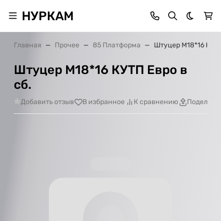
НУРКАМ
Темная 
Главная
Прочее
85 Платформа
Штуцер М18*16 КУТП
Штуцер М18*16 КУТП Евро в
сб.
Добавить отзыв
В избранное
К сравнению
Поделить