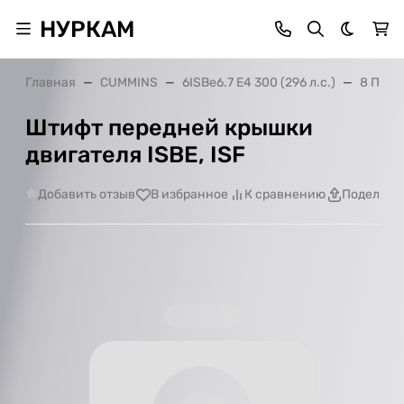
НУРКАМ
Темная 
Главная
CUMMINS
6ISBe6.7 E4 300 (296 л.с.)
8 Проч
Штифт передней крышки
двигателя ISBE, ISF
Добавить отзыв
В избранное
К сравнению
Поделить