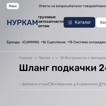
Язык
Ответы на вопросы
Каталог товаров
Новос
грузовые
НУРКАМ
автозапчасти
Каталог
оптом
Бренды
CUMMINS
16 Сцепление
13 Система охлажден
Главная
Прочее
39 Инструменты и принадл
Шланг подкачки 
Добавить отзыв
В избранное
К сравнению
По