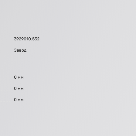
3929010.532
Завод
0 мм
0 мм
0 мм