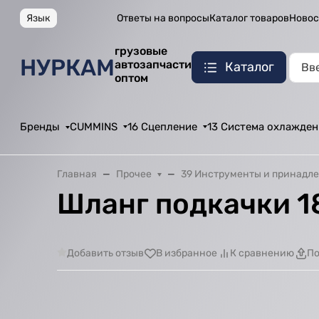
Язык
Ответы на вопросы
Каталог товаров
Новос
грузовые
НУРКАМ
автозапчасти
Каталог
оптом
Бренды
CUMMINS
16 Сцепление
13 Система охлажден
Главная
Прочее
39 Инструменты и принадл
Шланг подкачки 1
Добавить отзыв
В избранное
К сравнению
По