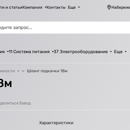
ти и статьи
Компания
Контакты
Еще
Набереж
ия
11 Система питания
37 Электрооборудование
Еще
ежности
Шланг подкачки 18м
8м
Завод
делиться
Характеристики