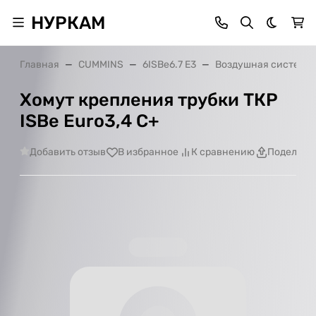
НУРКАМ
Темная 
Главная
CUMMINS
6ISBe6.7 E3
Воздушная система
Хомут крепления трубки ТКР
ISBe Euro3,4 С+
Добавить отзыв
В избранное
К сравнению
Поделить