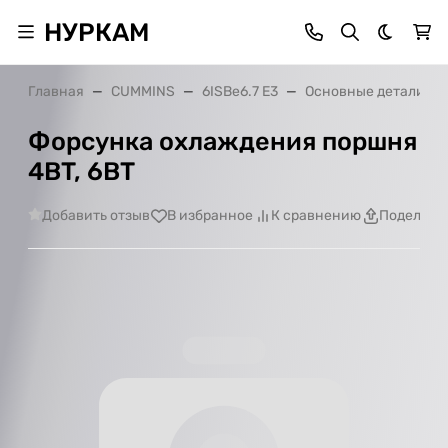
НУРКАМ
Темная 
Главная
CUMMINS
6ISBe6.7 E3
Основные детали
Форсунка охлаждения поршня
4BT, 6BT
Добавить отзыв
В избранное
К сравнению
Поделить