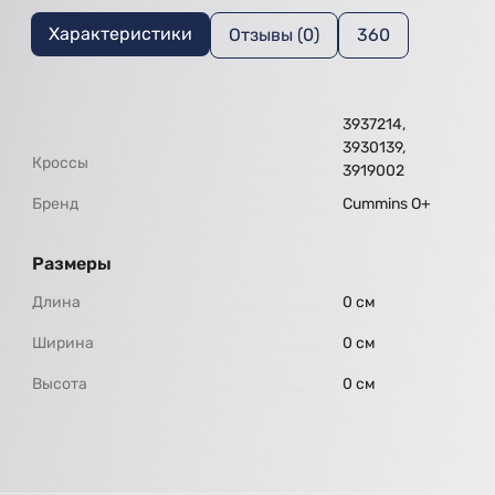
Характеристики
Отзывы (0)
360
3937214,
3930139,
Кроссы
3919002
Бренд
Cummins O+
Размеры
Длина
0 см
Ширина
0 см
Высота
0 см