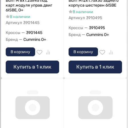
Болт M 8х1.25х45 под.
Болт M12х1.75х30 заднего
карт.модуля управ.двиг
корпуса шестерен 6ISBE
6ISBE, О+
В наличии
В наличии
Артикул
3910495
Артикул
3901445
—
Кроссы
3910495
—
Кроссы
3901445
—
Бренд
Cummins O+
—
Бренд
Cummins O+
В корзину
В корзину
Купить в 1 клик
Купить в 1 клик