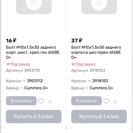
16
₽
37
₽
Болт M10х1.5х30 заднего
Болт M10х1.5х55 заднего
корп. шест. креп.ген 6ISBE
корпуса шестерен 6ISBE
O+
О+
Под заказ
Под заказ
Артикул
3903112
Артикул
3918153
—
—
Кроссы
3903112
Кроссы
3918153
—
—
Бренд
Cummins O+
Бренд
Cummins O+
В корзину
В корзину
Купить в 1 клик
Купить в 1 клик