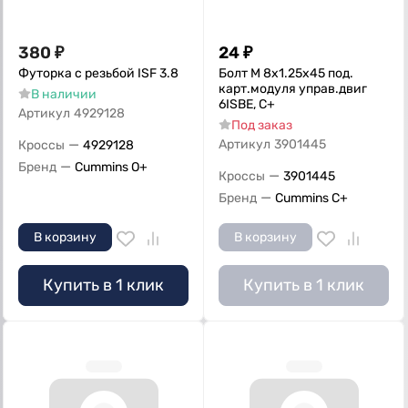
380
₽
24
₽
Футорка с резьбой ISF 3.8
Болт M 8х1.25х45 под.
карт.модуля управ.двиг
В наличии
6ISBE, С+
Артикул
4929128
Под заказ
—
Артикул
3901445
Кроссы
4929128
—
Бренд
Cummins O+
—
Кроссы
3901445
—
Бренд
Cummins C+
В корзину
В корзину
Купить в 1 клик
Купить в 1 клик