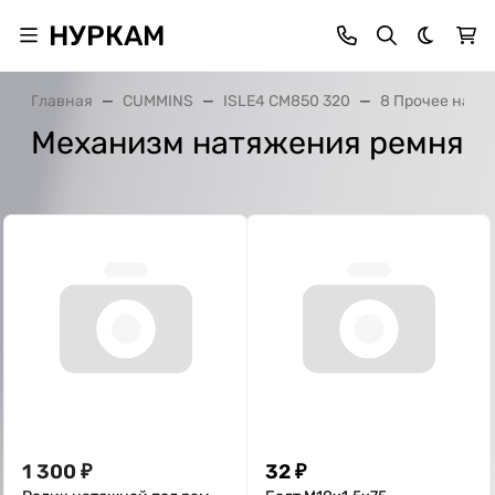
НУРКАМ
Темная 
Главная
CUMMINS
ISLE4 CM850 320
8 Прочее наве
Механизм натяжения ремня
1 300
₽
32
₽