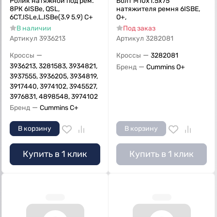
Ролик натяжной под рем.
Болт M10х1.5х75
8РК 6ISBe, QSL,
натяжителя ремня 6ISBE,
6СT,ISLe,L,ISBe(3.9 5.9) С+
О+,
В наличии
Под заказ
Артикул
3936213
Артикул
3282081
—
—
Кроссы
Кроссы
3282081
3936213, 3281583, 3934821,
—
Бренд
Cummins O+
3937555, 3936205, 3934819,
3917440, 3974102, 3945527,
3976831, 4898548, 3974102
—
Бренд
Cummins C+
В корзину
В корзину
Купить в 1 клик
Купить в 1 клик