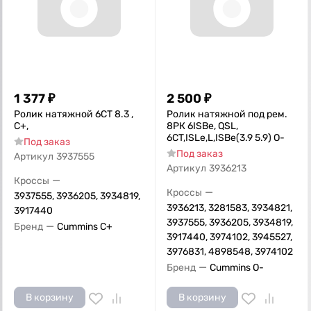
1 377
₽
2 500
₽
Ролик натяжной 6CT 8.3 ,
Ролик натяжной под рем.
С+,
8РК 6ISBe, QSL,
6СT,ISLe,L,ISBe(3.9 5.9) О-
Под заказ
Под заказ
Артикул
3937555
Артикул
3936213
—
Кроссы
—
Кроссы
3937555, 3936205, 3934819,
3936213, 3281583, 3934821,
3917440
3937555, 3936205, 3934819,
—
Бренд
Cummins C+
3917440, 3974102, 3945527,
3976831, 4898548, 3974102
—
Бренд
Cummins O-
В корзину
В корзину