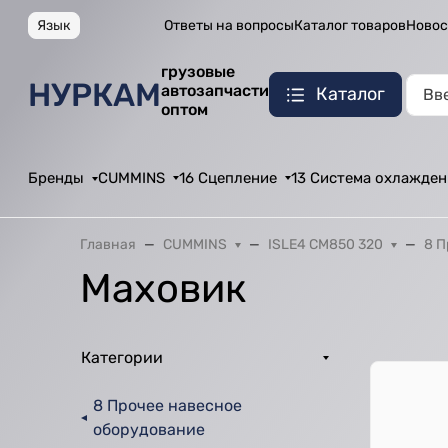
Язык
Ответы на вопросы
Каталог товаров
Новос
грузовые
НУРКАМ
автозапчасти
Каталог
оптом
Бренды
CUMMINS
16 Сцепление
13 Система охлажден
Главная
CUMMINS
ISLE4 CM850 320
8 П
Маховик
Категории
8 Прочее навесное
оборудование