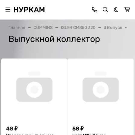
НУРКАМ
Темная 
Главная
CUMMINS
ISLE4 CM850 320
3 Выпуск
В
Выпускной коллектор
48
₽
58
₽