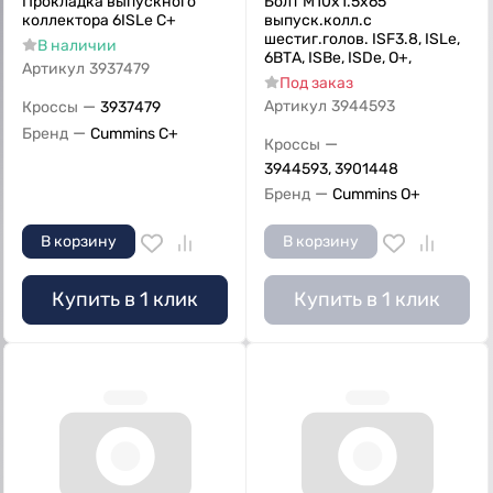
Прокладка выпускного
Болт M10х1.5х65
коллектора 6ISLe C+
выпуск.колл.с
шестиг.голов. ISF3.8, ISLe,
В наличии
6ВТА, ISBe, ISDe, О+,
Артикул
3937479
Под заказ
—
Артикул
3944593
Кроссы
3937479
—
Бренд
Cummins C+
—
Кроссы
3944593, 3901448
—
Бренд
Cummins O+
В корзину
В корзину
Купить в 1 клик
Купить в 1 клик