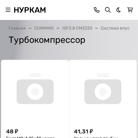
НУРКАМ
Темная 
Главная
CUMMINS
ISF3.8 CM2220
Система впуска 
Турбокомпрессор
48
₽
41,31
₽