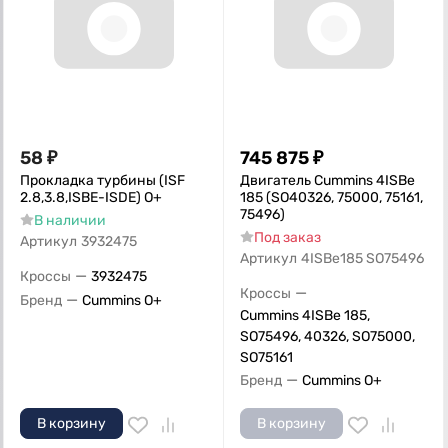
58
₽
745 875
₽
Прокладка турбины (ISF
Двигатель Cummins 4ISBe
2.8,3.8,ISBE-ISDE) О+
185 (SO40326, 75000, 75161,
75496)
В наличии
Под заказ
Артикул
3932475
Артикул
4ISBe185 SO75496
—
Кроссы
3932475
—
Кроссы
—
Бренд
Cummins O+
Cummins 4ISBe 185,
SO75496, 40326, SO75000,
SO75161
—
Бренд
Cummins O+
В корзину
В корзину