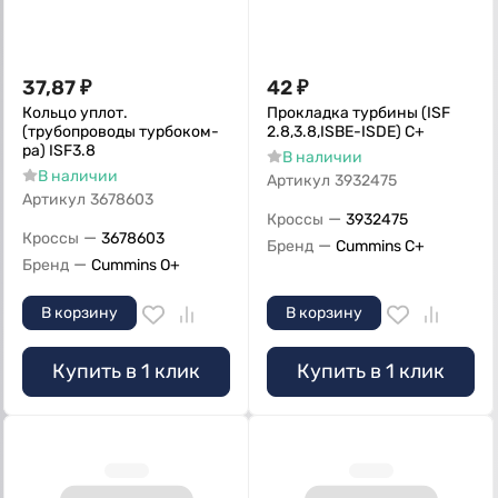
37,87
₽
42
₽
Кольцо уплот.
Прокладка турбины (ISF
(трубопроводы турбоком-
2.8,3.8,ISBE-ISDE) С+
ра) ISF3.8
В наличии
В наличии
Артикул
3932475
Артикул
3678603
—
Кроссы
3932475
—
Кроссы
3678603
—
Бренд
Cummins C+
—
Бренд
Cummins O+
В корзину
В корзину
Купить в 1 клик
Купить в 1 клик