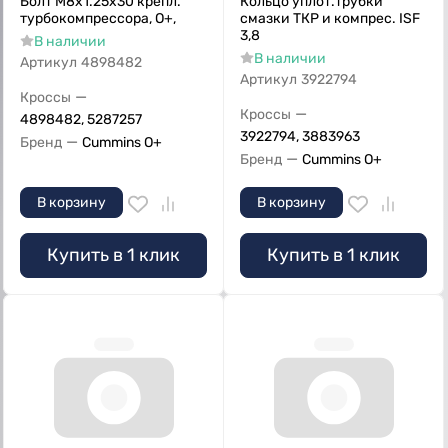
Болт M8x1.25x30 крепл.
Кольцо уплот.трубки
турбокомпрессора, О+,
смазки ТКР и компрес. ISF
3,8
В наличии
В наличии
Артикул
4898482
Артикул
3922794
—
Кроссы
—
Кроссы
4898482, 5287257
3922794, 3883963
—
Бренд
Cummins O+
—
Бренд
Cummins O+
В корзину
В корзину
Купить в 1 клик
Купить в 1 клик