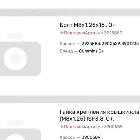
Болт M8x1.25x16 , О+
Под заказ
Артикул
3925883
—
Кроссы
3925883, 3900629, 3901235
—
Бренд
Cummins O+
Гайка крепления крышки кл
(M8x1.25) ISF3.8, О+,
Под заказ
Артикул
3900589
—
Кроссы
3900589