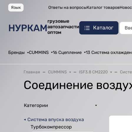
Язык
Ответы на вопросы
Каталог товаров
Новос
грузовые
НУРКАМ
автозапчасти
Каталог
оптом
Бренды
CUMMINS
16 Сцепление
13 Система охлажден
Главная
CUMMINS
ISF3.8 CM2220
Систе
Соединение возду
Категории
Система впуска воздуха
Турбокомпрессор