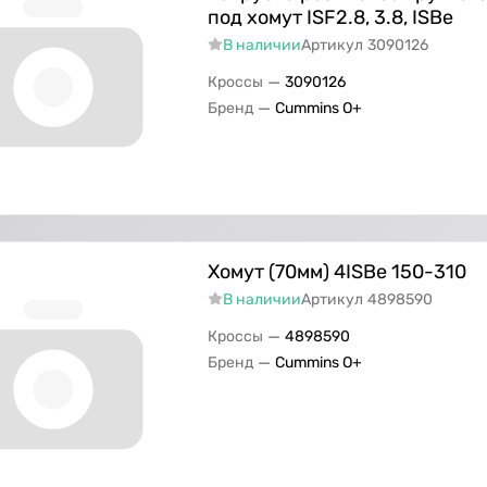
под хомут ISF2.8, 3.8, ISВе
В наличии
Артикул
3090126
—
Кроссы
3090126
—
Бренд
Cummins O+
Хомут (70мм) 4ISBe 150-310
В наличии
Артикул
4898590
—
Кроссы
4898590
—
Бренд
Cummins O+