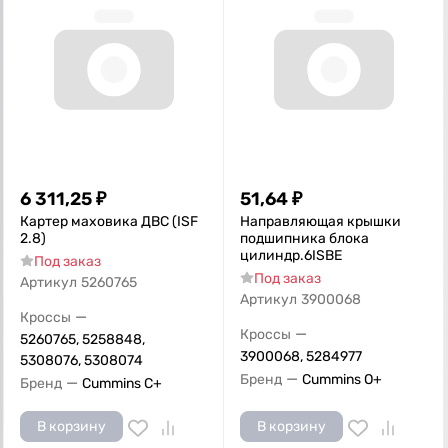
6 311,25
₽
51,64
₽
Картер маховика ДВС (ISF
Направляющая крышки
2.8)
подшипника блока
цилиндр.6ISBE
Под заказ
Под заказ
Артикул
5260765
Артикул
3900068
—
Кроссы
—
Кроссы
5260765, 5258848,
3900068, 5284977
5308076, 5308074
—
Бренд
Cummins O+
—
Бренд
Cummins C+
В корзину
В корзину