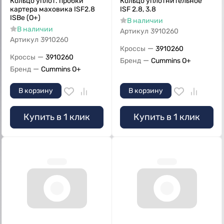
Кольцо уплот. пробки
Кольцо уплотнительное
картера маховика ISF2.8
ISF 2.8, 3.8
ISBe (О+)
В наличии
В наличии
Артикул
3910260
Артикул
3910260
—
Кроссы
3910260
—
Кроссы
3910260
—
Бренд
Cummins O+
—
Бренд
Cummins O+
В корзину
В корзину
Купить в 1 клик
Купить в 1 клик