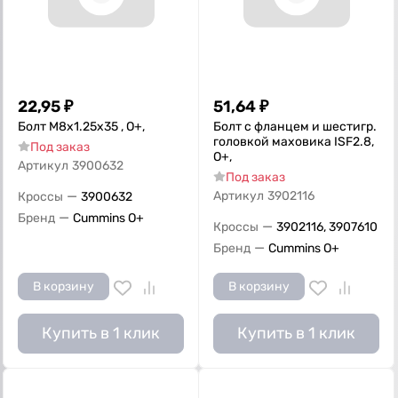
22,95
₽
51,64
₽
Болт M8x1.25x35 , О+,
Болт с фланцем и шестигр.
головкой маховика ISF2.8,
Под заказ
О+,
Артикул
3900632
Под заказ
—
Артикул
3902116
Кроссы
3900632
—
Бренд
Cummins O+
—
Кроссы
3902116, 3907610
—
Бренд
Cummins O+
В корзину
В корзину
Купить в 1 клик
Купить в 1 клик