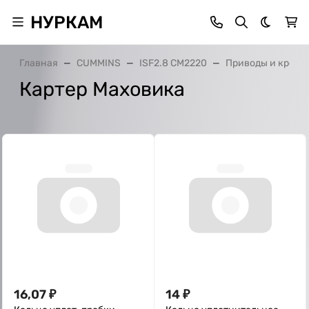
НУРКАМ
Темная 
Главная
CUMMINS
ISF2.8 CM2220
Приводы и крепл
Картер Маховика
16,07
₽
14
₽