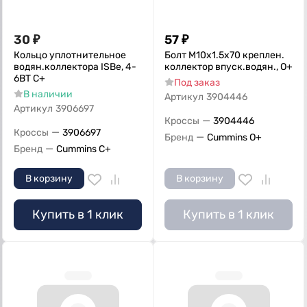
30
₽
57
₽
Кольцо уплотнительное
Болт M10x1.5x70 креплен.
водян.коллектора ISBe, 4-
коллектор впуск.водян., О+
6ВТ C+
Под заказ
В наличии
Артикул
3904446
Артикул
3906697
—
Кроссы
3904446
—
Кроссы
3906697
—
Бренд
Cummins O+
—
Бренд
Cummins C+
В корзину
В корзину
Купить в 1 клик
Купить в 1 клик