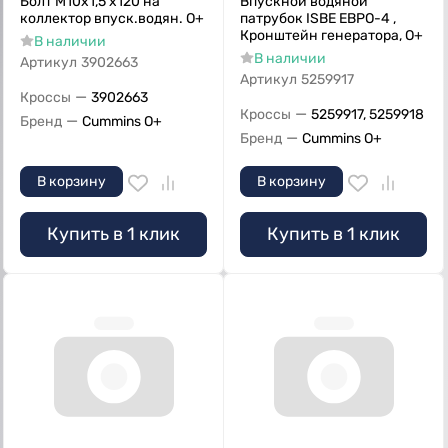
Болт M10x1,5 x120 на
Впускной водяной
коллектор впуск.водян. О+
патрубок ISBE ЕВРО-4 ,
Кронштейн генератора, O+
В наличии
В наличии
Артикул
3902663
Артикул
5259917
—
Кроссы
3902663
—
Кроссы
5259917, 5259918
—
Бренд
Cummins O+
—
Бренд
Cummins O+
В корзину
В корзину
Купить в 1 клик
Купить в 1 клик