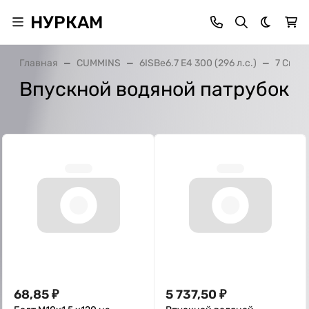
НУРКАМ
Темная 
Главная
CUMMINS
6ISBe6.7 E4 300 (296 л.с.)
7 Сист
Впускной водяной патрубок
68,85
₽
5 737,50
₽