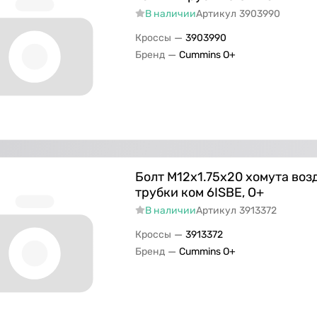
В наличии
Артикул
3903990
—
Кроссы
3903990
—
Бренд
Cummins O+
Болт M12х1.75х20 хомута во
трубки ком 6ISBE, О+
В наличии
Артикул
3913372
—
Кроссы
3913372
—
Бренд
Cummins O+