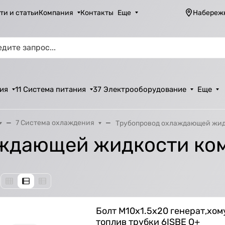
ти и статьи
Компания
Контакты
Еще
Набереж
ия
11 Система питания
37 Электрооборудование
Еще
7 Система охлаждения
Трубопровод охлаждающей жид
ждающей жидкости ко
Болт M10х1.5х20 генерат,хом
топлив трубки 6ISBE O+