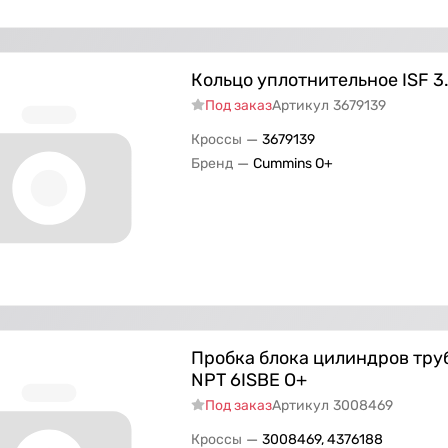
Кольцо уплотнительное ISF 3
Под заказ
Артикул
3679139
—
Кроссы
3679139
—
Бренд
Cummins O+
Пробка блока цилиндров труб
NPT 6ISBE О+
Под заказ
Артикул
3008469
—
Кроссы
3008469, 4376188