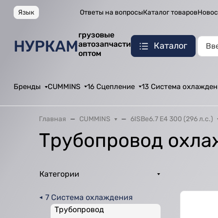
Язык
Ответы на вопросы
Каталог товаров
Новос
грузовые
НУРКАМ
автозапчасти
Каталог
оптом
Бренды
CUMMINS
16 Сцепление
13 Система охлажден
Главная
CUMMINS
6ISBe6.7 E4 300 (296 л.с.)
Трубопровод охла
Категории
7 Система охлаждения
Трубопровод