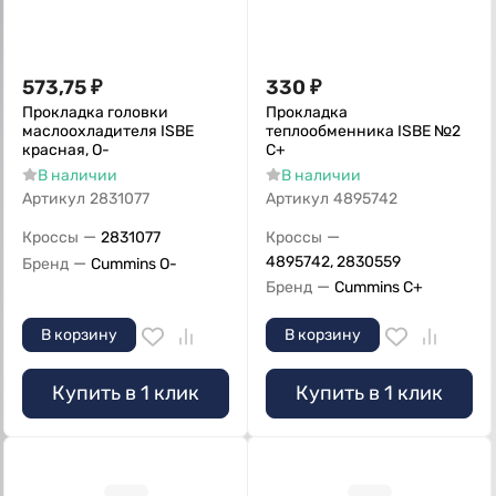
573,75
₽
330
₽
Прокладка головки
Прокладка
маслоохладителя ISBE
теплообменника ISBE №2
красная, О-
С+
В наличии
В наличии
Артикул
2831077
Артикул
4895742
—
—
Кроссы
2831077
Кроссы
—
4895742, 2830559
Бренд
Cummins O-
—
Бренд
Cummins C+
В корзину
В корзину
Купить в 1 клик
Купить в 1 клик