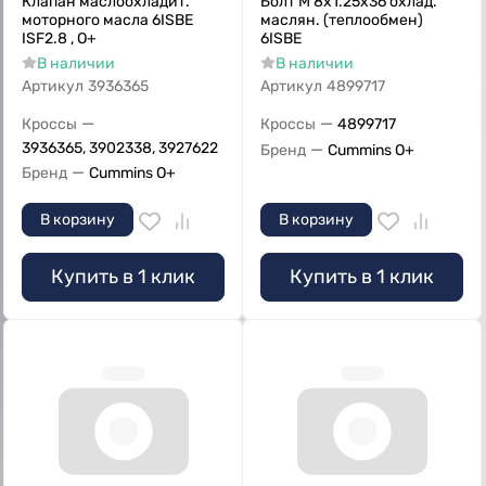
Клапан маслоохладит.
Болт M 8х1.25х36 охлад.
моторного масла 6ISBE
маслян. (теплообмен)
ISF2.8 , О+
6ISBE
В наличии
В наличии
Артикул
3936365
Артикул
4899717
—
—
Кроссы
Кроссы
4899717
3936365, 3902338, 3927622
—
Бренд
Cummins O+
—
Бренд
Cummins O+
В корзину
В корзину
Купить в 1 клик
Купить в 1 клик