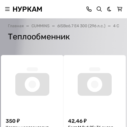
НУРКАМ
Темная 
Главная
CUMMINS
6ISBe6.7 E4 300 (296 л.с.)
4 Сист
Теплообменник
350
₽
42,46
₽