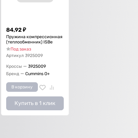
84,92
₽
Пружина кoмпрессионная
(теплообменник) ISBe
Под заказ
Артикул
3925009
—
Кроссы
3925009
—
Бренд
Cummins O+
В корзину
Купить в 1 клик