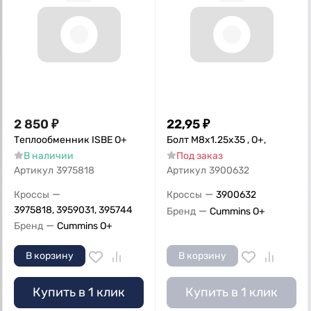
2 850
₽
22,95
₽
Теплообменник ISBE О+
Болт M8x1.25x35 , О+,
В наличии
Под заказ
Артикул
3975818
Артикул
3900632
—
—
Кроссы
Кроссы
3900632
3975818, 3959031, 395744
—
Бренд
Cummins O+
—
Бренд
Cummins O+
В корзину
В корзину
Купить в 1 клик
Купить в 1 клик