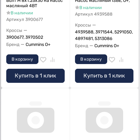
Болт M 8x1.25x30 на насос
Насос масляный ISBE, О+,
масляный 4ВТ
В наличии
В наличии
Артикул
4939588
Артикул
3900677
—
Кроссы
—
Кроссы
4939588, 3971544, 5291050,
3900677, 3970502
4897481, 5313086
—
Бренд
Cummins O+
—
Бренд
Cummins O+
В корзину
В корзину
Купить в 1 клик
Купить в 1 клик