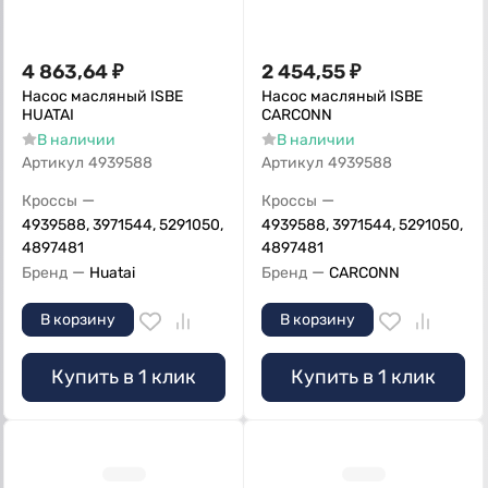
4 863,64
₽
2 454,55
₽
Насос масляный ISBE
Насос масляный ISBE
HUATAI
CARCONN
В наличии
В наличии
Артикул
4939588
Артикул
4939588
—
—
Кроссы
Кроссы
4939588, 3971544, 5291050,
4939588, 3971544, 5291050,
4897481
4897481
—
—
Бренд
Huatai
Бренд
CARCONN
В корзину
В корзину
Купить в 1 клик
Купить в 1 клик