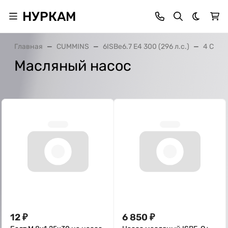
НУРКАМ
Темная 
Главная
CUMMINS
6ISBe6.7 E4 300 (296 л.с.)
4 Сист
Масляный насос
12
₽
6 850
₽