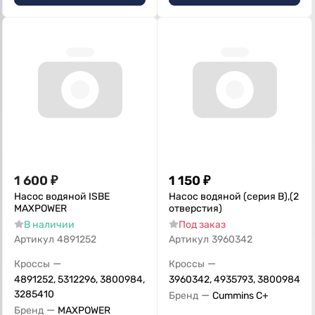
1 600
₽
1 150
₽
Насос водяной ISBE
Насос водяной (серия В),(2
MAXPOWER
отверстия)
В наличии
Под заказ
Артикул
4891252
Артикул
3960342
—
—
Кроссы
Кроссы
4891252, 5312296, 3800984,
3960342, 4935793, 3800984
3285410
—
Бренд
Cummins C+
—
Бренд
MAXPOWER