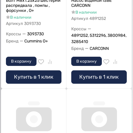
Болт M8x1.25x25 шестерни
Насос водяной ISBE
распредвала , помпы ,
CARCONN
форсунки , О+
В наличии
В наличии
Артикул
4891252
Артикул
3093730
—
Кроссы
—
Кроссы
3093730
4891252, 5312296, 3800984,
—
Бренд
Cummins O+
3285410
—
Бренд
CARCONN
В корзину
В корзину
Купить в 1 клик
Купить в 1 клик