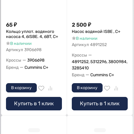
65
₽
2 500
₽
Кольцо уплот. водяного
Насос водяной ISBE , С+
насоса 4, 6ISBE. 4, 6BT, С+
В наличии
В наличии
Артикул
4891252
Артикул
3906698
—
Кроссы
—
Кроссы
3906698
4891252, 5312296, 3800984,
—
Бренд
Cummins C+
3285410
—
Бренд
Cummins C+
В корзину
В корзину
Купить в 1 клик
Купить в 1 клик