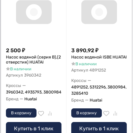
2 500
₽
3 890,92
₽
Насос водяной (серия В),(2
Насос водяной ISBE HUATAI
отверстия) HUATAI
В наличии
В наличии
Артикул
4891252
Артикул
3960342
—
Кроссы
—
Кроссы
4891252, 5312296, 3800984,
3960342, 4935793, 3800984
3285410
—
Бренд
Huatai
—
Бренд
Huatai
В корзину
В корзину
Купить в 1 клик
Купить в 1 клик