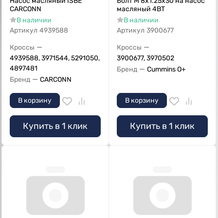
Насос масляный ISBE
Болт M 8x1.25x30 на насос
CARCONN
масляный 4ВТ
В наличии
В наличии
Артикул
4939588
Артикул
3900677
—
—
Кроссы
Кроссы
4939588, 3971544, 5291050,
3900677, 3970502
4897481
—
Бренд
Cummins O+
—
Бренд
CARCONN
В корзину
В корзину
Купить в 1 клик
Купить в 1 клик