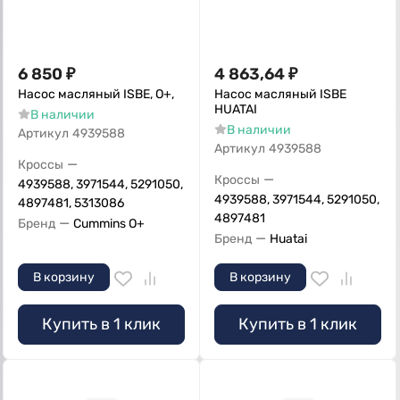
6 850
₽
4 863,64
₽
Насос масляный ISBE, О+,
Насос масляный ISBE
HUATAI
В наличии
В наличии
Артикул
4939588
Артикул
4939588
—
Кроссы
—
Кроссы
4939588, 3971544, 5291050,
4939588, 3971544, 5291050,
4897481, 5313086
4897481
—
Бренд
Cummins O+
—
Бренд
Huatai
В корзину
В корзину
Купить в 1 клик
Купить в 1 клик