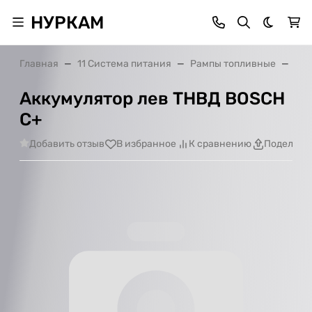
НУРКАМ
Темная 
Главная
11 Система питания
Рампы топливные
Акк
Аккумулятор лев ТНВД BOSCH
С+
Добавить отзыв
В избранное
К сравнению
Поделить