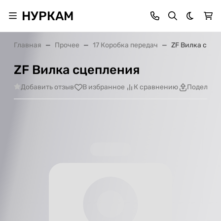
НУРКАМ
Темная 
Главная
Прочее
17 Коробка передач
ZF Вилка сцеп
ZF Вилка сцепления
Добавить отзыв
В избранное
К сравнению
Поделить