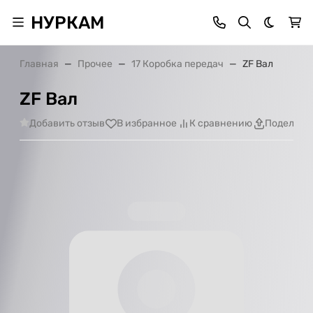
НУРКАМ
Темная 
Главная
Прочее
17 Коробка передач
ZF Вал
ZF Вал
Добавить отзыв
В избранное
К сравнению
Поделить