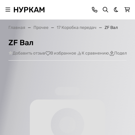
НУРКАМ
Темная 
Главная
Прочее
17 Коробка передач
ZF Вал
ZF Вал
Добавить отзыв
В избранное
К сравнению
Поделить