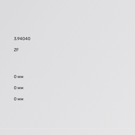
3.94040
ZF
0 мм
0 мм
0 мм