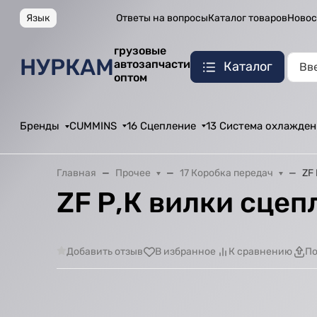
Язык
Ответы на вопросы
Каталог товаров
Новос
грузовые
НУРКАМ
автозапчасти
Каталог
оптом
Бренды
CUMMINS
16 Сцепление
13 Система охлажден
Главная
Прочее
17 Коробка передач
ZF
ZF Р,К вилки сцеп
Добавить отзыв
В избранное
К сравнению
По