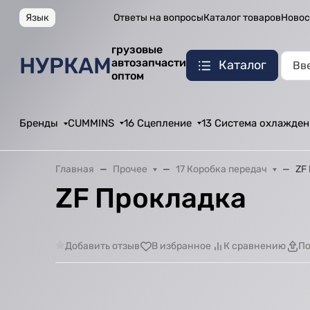
Язык
Ответы на вопросы
Каталог товаров
Новос
грузовые
НУРКАМ
автозапчасти
Каталог
оптом
Бренды
CUMMINS
16 Сцепление
13 Система охлажден
Главная
Прочее
17 Коробка передач
ZF
ZF Прокладка
Добавить отзыв
В избранное
К сравнению
По