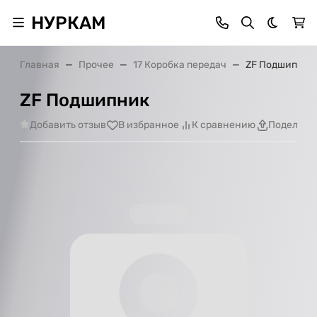
НУРКАМ
Темная 
Главная
Прочее
17 Коробка передач
ZF Подшипник
ZF Подшипник
Добавить отзыв
В избранное
К сравнению
Поделить