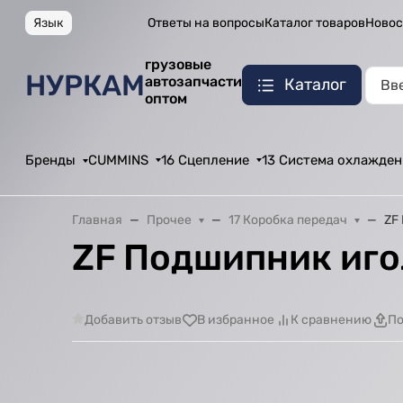
Язык
Ответы на вопросы
Каталог товаров
Новос
грузовые
НУРКАМ
автозапчасти
Каталог
оптом
Бренды
CUMMINS
16 Сцепление
13 Система охлажден
Главная
Прочее
17 Коробка передач
ZF
ZF Подшипник иго
Добавить отзыв
В избранное
К сравнению
По