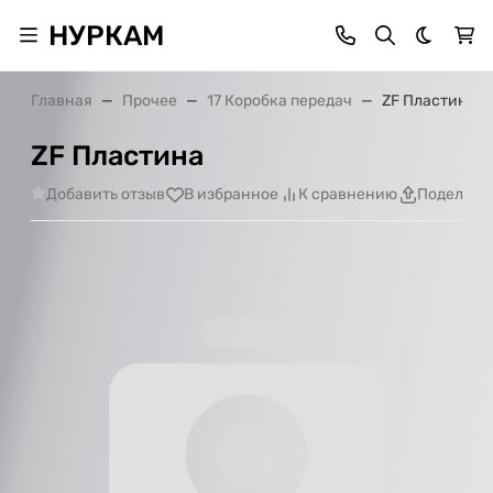
НУРКАМ
Темная 
Главная
Прочее
17 Коробка передач
ZF Пластина
ZF Пластина
Добавить отзыв
В избранное
К сравнению
Поделить