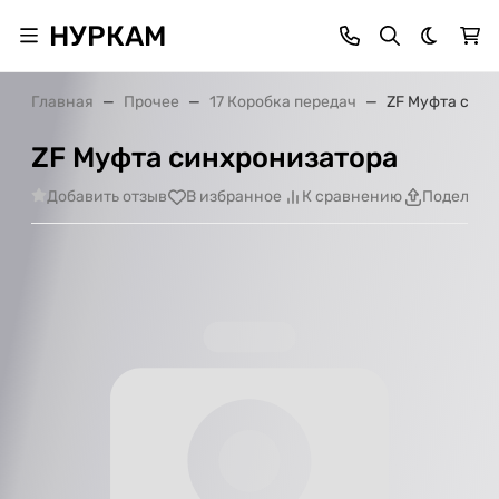
НУРКАМ
Темная 
Главная
Прочее
17 Коробка передач
ZF Муфта син
ZF Муфта синхронизатора
Добавить отзыв
В избранное
К сравнению
Поделить