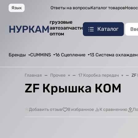
Язык
Ответы на вопросы
Каталог товаров
Новос
грузовые
НУРКАМ
автозапчасти
Каталог
оптом
Бренды
CUMMINS
16 Сцепление
13 Система охлажден
Главная
Прочее
17 Коробка передач
ZF
ZF Крышка КОМ
Добавить отзыв
В избранное
К сравнению
По