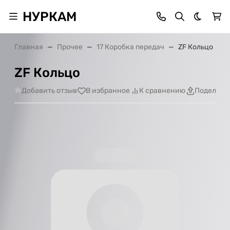
НУРКАМ
Темная 
Главная
Прочее
17 Коробка передач
ZF Кольцо
ZF Кольцо
Добавить отзыв
В избранное
К сравнению
Поделить