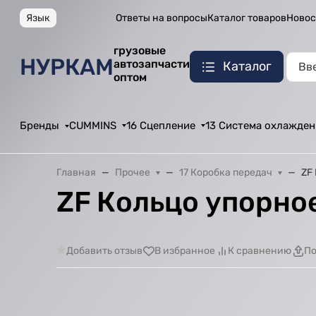
Язык
Ответы на вопросы
Каталог товаров
Новос
грузовые
НУРКАМ
автозапчасти
Каталог
оптом
Бренды
CUMMINS
16 Сцепление
13 Система охлажден
Главная
Прочее
17 Коробка передач
ZF
ZF Кольцо упорное
Добавить отзыв
В избранное
К сравнению
По