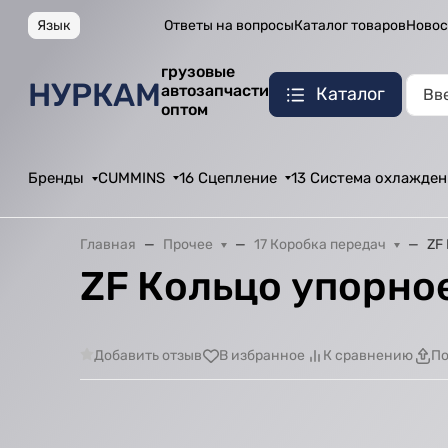
Язык
Ответы на вопросы
Каталог товаров
Новос
грузовые
НУРКАМ
автозапчасти
Каталог
оптом
Бренды
CUMMINS
16 Сцепление
13 Система охлажден
Главная
Прочее
17 Коробка передач
ZF
ZF Кольцо упорное
Добавить отзыв
В избранное
К сравнению
По