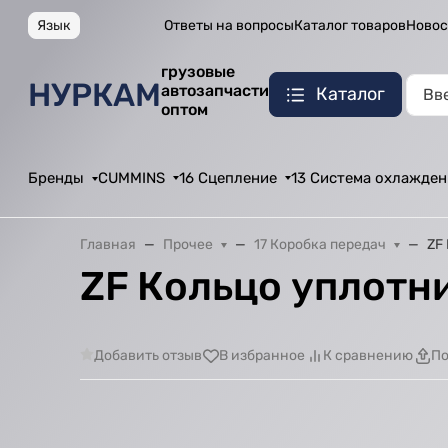
Язык
Ответы на вопросы
Каталог товаров
Новос
грузовые
НУРКАМ
автозапчасти
Каталог
оптом
Бренды
CUMMINS
16 Сцепление
13 Система охлажден
Главная
Прочее
17 Коробка передач
ZF
ZF Кольцо уплотн
Добавить отзыв
В избранное
К сравнению
По