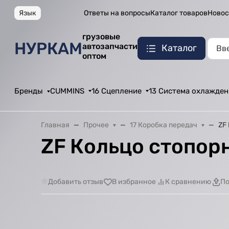
Язык
Ответы на вопросы
Каталог товаров
Новос
грузовые
НУРКАМ
автозапчасти
Каталог
оптом
Бренды
CUMMINS
16 Сцепление
13 Система охлажден
Главная
Прочее
17 Коробка передач
ZF
ZF Кольцо стопор
Добавить отзыв
В избранное
К сравнению
По