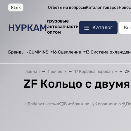
Язык
Ответы на вопросы
Каталог товаров
Новос
грузовые
НУРКАМ
автозапчасти
Каталог
оптом
Бренды
CUMMINS
16 Сцепление
13 Система охлажден
Главная
Прочее
17 Коробка передач
ZF
ZF Кольцо с двум
Добавить отзыв
В избранное
К сравнению
По