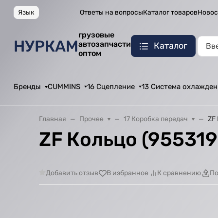
Язык
Ответы на вопросы
Каталог товаров
Новос
грузовые
НУРКАМ
автозапчасти
Каталог
оптом
Бренды
CUMMINS
16 Сцепление
13 Система охлажден
Главная
Прочее
17 Коробка передач
ZF
ZF Кольцо (955319
Добавить отзыв
В избранное
К сравнению
По