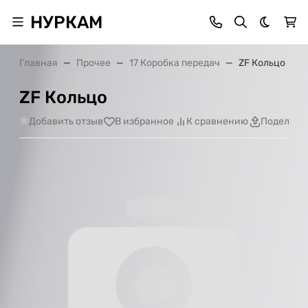
НУРКАМ
Темная 
Главная
Прочее
17 Коробка передач
ZF Кольцо
ZF Кольцо
Добавить отзыв
В избранное
К сравнению
Поделить