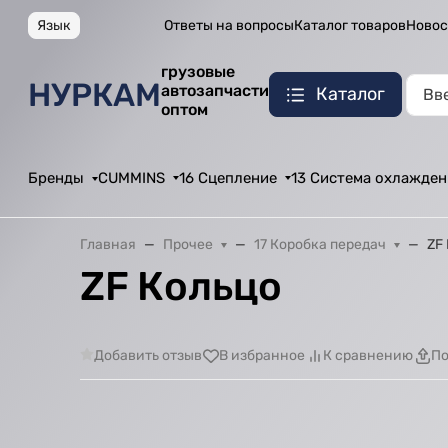
Язык
Ответы на вопросы
Каталог товаров
Новос
грузовые
НУРКАМ
автозапчасти
Каталог
оптом
Бренды
CUMMINS
16 Сцепление
13 Система охлажден
Главная
Прочее
17 Коробка передач
ZF
ZF Кольцо
Добавить отзыв
В избранное
К сравнению
По