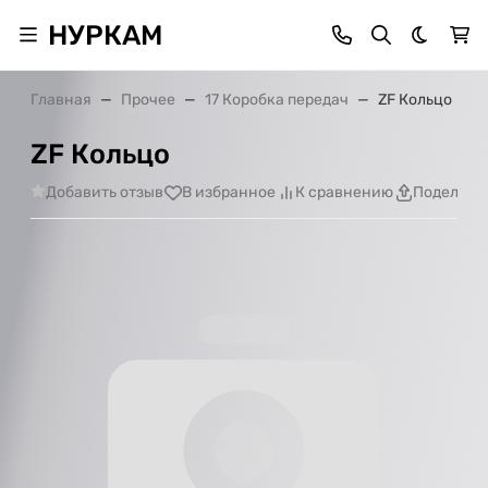
НУРКАМ
Темная 
Главная
Прочее
17 Коробка передач
ZF Кольцо
ZF Кольцо
Добавить отзыв
В избранное
К сравнению
Поделить