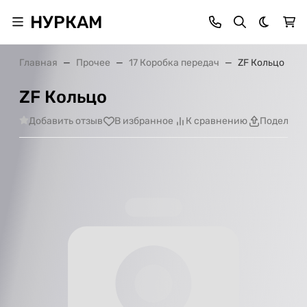
НУРКАМ
Темная 
Главная
Прочее
17 Коробка передач
ZF Кольцо
ZF Кольцо
Добавить отзыв
В избранное
К сравнению
Поделить