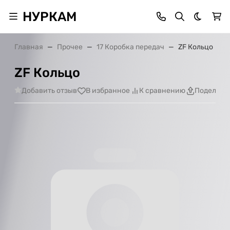
НУРКАМ
Темная 
Главная
Прочее
17 Коробка передач
ZF Кольцо
ZF Кольцо
Добавить отзыв
В избранное
К сравнению
Поделить