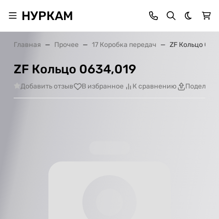
НУРКАМ
Темная 
Главная
Прочее
17 Коробка передач
ZF Кольцо 063
ZF Кольцо 0634,019
Добавить отзыв
В избранное
К сравнению
Поделить