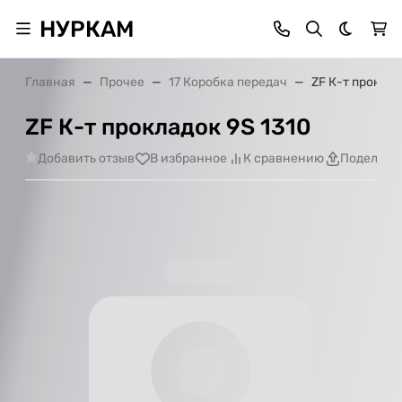
НУРКАМ
Темная 
Главная
Прочее
17 Коробка передач
ZF К-т проклад
ZF К-т прокладок 9S 1310
Добавить отзыв
В избранное
К сравнению
Поделить