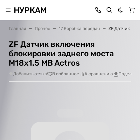
НУРКАМ
Темная 
Главная
Прочее
17 Коробка передач
ZF Датчик вкл
ZF Датчик включения
блокировки заднего моста
M18x1.5 MB Actros
Добавить отзыв
В избранное
К сравнению
Поделить