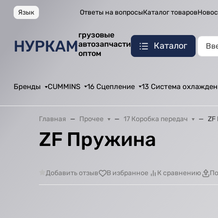
Язык
Ответы на вопросы
Каталог товаров
Новос
грузовые
НУРКАМ
автозапчасти
Каталог
оптом
Бренды
CUMMINS
16 Сцепление
13 Система охлажден
Главная
Прочее
17 Коробка передач
ZF
ZF Пружина
Добавить отзыв
В избранное
К сравнению
По