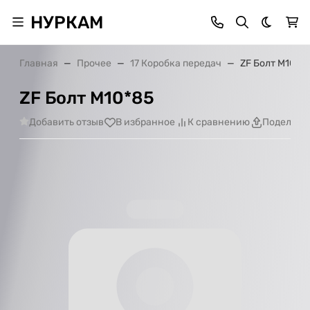
НУРКАМ
Темная 
Главная
Прочее
17 Коробка передач
ZF Болт М10*8
ZF Болт М10*85
Добавить отзыв
В избранное
К сравнению
Поделить