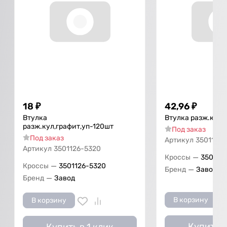
18
₽
42,96
₽
Втулка
Втулка разж.кул,
разж.кул,графит,уп-120шт
Под заказ
Под заказ
Артикул
3501126-
Артикул
3501126-5320
—
Кроссы
350112
—
Кроссы
3501126-5320
—
Бренд
Завод
—
Бренд
Завод
В корзину
В корзину
Купить в
Купить в 1 клик