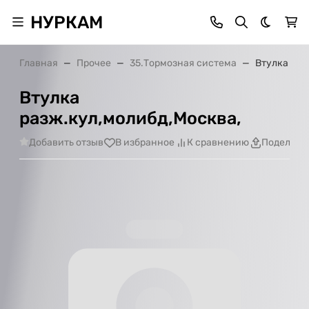
НУРКАМ
Темная 
Главная
Прочее
35.Тормозная система
Втулка раз
Втулка
разж.кул,молибд,Москва,
Добавить отзыв
В избранное
К сравнению
Поделить